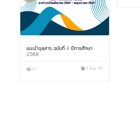
แนะนำจุลสาร ฉบับที่ 4 ปีการศึกษา
2568
8 มิ.ย. 69
97