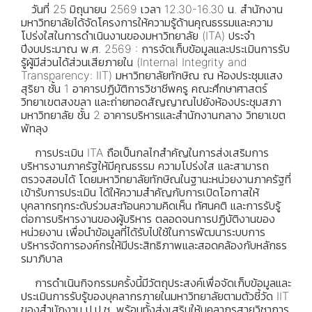
วันที่ 25 มิถุนายน 2569 เวลา 12.30-16.30 น. สำนักงาน
มหาวิทยาลัยได้จัดโครงการให้ความรู้ด้านคุณธรรมและความ
โปร่งใสในการดำเนินงานของมหาวิทยาลัย (ITA) ประจำ
ปีงบประมาณ พ.ศ. 2569 : การจัดเก็บข้อมูลและประเมินการรับ
รู้ผู้มีส่วนได้ส่วนเสียภายใน (Internal Integrity and
Transparency: IIT) มหาวิทยาลัยทักษิณ ณ ห้องประชุมแสง
สุริยา ชั้น 1 อาคารปฏิบัติการวิชาชีพครู คณะศึกษาศาสตร์
วิทยาเขตสงขลา และถ่ายทอดสัญญาณไปยังห้องประชุมสภา
มหาวิทยาลัย ชั้น 2 อาคารบริหารและสำนักงานกลาง วิทยาเขต
พัทลุง
การประเมิน ITA ถือเป็นกลไกสำคัญในการส่งเสริมการ
บริหารงานภาครัฐให้มีคุณธรรม ความโปร่งใส และสามารถ
ตรวจสอบได้ โดยมหาวิทยาลัยทักษิณในฐานะหน่วยงานภาครัฐที่
เข้ารับการประเมิน ได้ให้ความสำคัญกับการเปิดโอกาสให้
บุคลากรทุกระดับร่วมสะท้อนความคิดเห็น ทัศนคติ และการรับรู้
ต่อการบริหารงานของผู้บริหาร ตลอดจนการปฏิบัติงานของ
หน่วยงาน เพื่อนำข้อมูลที่ได้รับไปใช้ในการพัฒนาระบบการ
บริหารจัดการองค์กรให้มีประสิทธิภาพและสอดคล้องกับหลักธร
รมาภิบาล
การดำเนินกิจกรรมครั้งนี้มีวัตถุประสงค์เพื่อจัดเก็บข้อมูลและ
ประเมินการรับรู้ของบุคลากรภายในมหาวิทยาลัยตามตัวชี้วัด IIT
ของสำนักงาน ป.ป.ช. พร้อมทั้งส่งเสริมให้บุคลากรสายวิชาการ