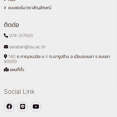
แบบฟอร์ม/ตราสัญลักษณ์
ติดต่อ
074-317600
saraban@tsu.ac.th
140 ถ.กาญจนวนิช ม.4 ต.เขารูปช้าง อ.เมืองสงขลา จ.สงขลา
90000
แผนที่ตั้ง
Social Link