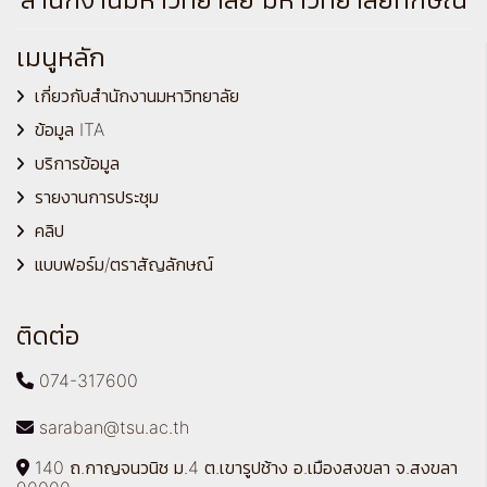
เมนูหลัก
เกี่ยวกับสำนักงานมหาวิทยาลัย
ข้อมูล ITA
บริการข้อมูล
รายงานการประชุม
คลิป
แบบฟอร์ม/ตราสัญลักษณ์
ติดต่อ
074-317600
saraban@tsu.ac.th
140 ถ.กาญจนวนิช ม.4 ต.เขารูปช้าง อ.เมืองสงขลา จ.สงขลา