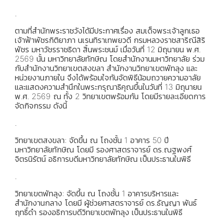
.
ตามที่สำนักพระราชวังได้มีประกาศเรื่อง สมเด็จพระเจ้าลูกเธอ
เจ้าฟ้าพัชรกิติยาภา นเรนทิราเทพยวดี กรมหลวงราชสาริณีสิริ
พัชร มหาวัชรราชธิดา สิ้นพระชนม์ เมื่อวันที่ 12 มิถุนายน พ.ศ.
2569 นั้น มหาวิทยาลัยทักษิณ โดยสำนักงานมหาวิทยาลัย ร่วม
กับสำนักงานวิทยาเขตสงขลา สำนักงานวิทยาเขตพัทลุง และ
หน่วยงานภายใน จึงได้พร้อมใจกันจัดพิธีน้อมถวายความอาลัย
และแสดงความสำนึกในพระกรุณาธิคุณขึ้นในวันที่ 13 มิถุนายน
พ.ศ. 2569 ณ ทั้ง 2 วิทยาเขตพร้อมกัน โดยมีรายละเอียดการ
จัดกิจกรรม ดังนี้
.
วิทยาเขตสงขลา: จัดขึ้น ณ โถงชั้น 1 อาคาร 50 ปี
มหาวิทยาลัยทักษิณ โดยมี รองศาสตราจารย์ ดร.ณฐพงศ์
จิตรนิรัตน์ อธิการบดีมหาวิทยาลัยทักษิณ เป็นประธานในพิธี
.
วิทยาเขตพัทลุง: จัดขึ้น ณ โถงชั้น 1 อาคารบริหารและ
สำนักงานกลาง โดยมี ผู้ช่วยศาสตราจารย์ ดร.ธัญญา พันธ์
ฤทธิ์ดำ รองอธิการบดีวิทยาเขตพัทลุง เป็นประธานในพิธี