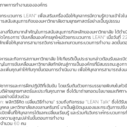
ทธิภาพการทำงานขององค์กร
วยกระบวนการ LEAN" เพื่อเสริมเครื่องมือให้บุคลากรมีความรู้ความเข้า
ารสนับสนุนภารกิจของมหาวิทยาลัยตามยุทธศาสตร์อย่างเป็นรูปธรรม
กลางที่มีบทบาทสำคัญในการสนับสนุนภารกิจหลักของมหาวิทยาลัย ได้ด
ารจัดโครงการ"ขับเคลื่อนองค์กรยุคใหม่ด้วยกระบวนการ LEAN" เมื่อวันท
หลักเพื่อให้บุคลากรสามารถวิเคราะห์และทบทวนกระบวนการทำงาน ลดขั้นตอนท
หารและกิจการสภามหาวิทยาลัย ให้เกียรติเป็นประธานกล่าวต้อนรับและเ
ญในการขับเคลื่อนมหาวิทยาลัยทักษิณสู่การเป็นองค์กรที่มีสมรรถนะสูงกา
เพิ่มคุณค่าให้กับทุกขั้นตอนการดำเนินงาน เพื่อให้บุคลากรสามารถส่งมอ
าการและการฝึกปฏิบัติที่เข้มข้น โดยเริ่มต้นด้วยการบรรยายพิเศษในหัวข้
ดีฝ่ายยุทธศาสตร์และประกันคุณภาพ ซึ่งได้มาถ่ายทอดนโยบายและทิศทางการ
อย่างมีส่วนร่วม
n: พลิกวิธีคิด เปลี่ยนวิธีทำงาน" รวมถึงกิจกรรม "LEAN Talk" ซึ่งได้
คคล มหาวิทยาลัยสงขลานครินทร์ มาเป็นผู้เปิดมุมมองและกระตุ้นการปรับเป
ิดพื้นที่ให้บุคลากรได้แลกเปลี่ยนเรียนรู้ และร่วมกันวิเคราะห์กระบวน
ละลดความสูญเปล่าในขั้นตอนการทำงาน
ียงจำนวน 60 คน