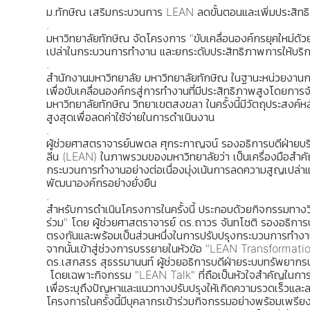
ม.ทักษิณ เสริมกระบวนการ LEAN ลดขั้นตอนและเพิ่มประสิ
.
มหาวิทยาลัยทักษิณ จัดโครงการ "ขับเคลื่อนองค์กรยุคใหม่ด้
เปล่าในกระบวนการทำงาน และยกระดับประสิทธิภาพการให้บริก
.
สำนักงานมหาวิทยาลัย มหาวิทยาลัยทักษิณ ในฐานะหน่วยงาน
เพื่อขับเคลื่อนองค์กรสู่การทำงานที่มีประสิทธิภาพสูงโดยก
มหาวิทยาลัยทักษิณ วิทยาเขตสงขลา ในครั้งนี้มีวัตถุประสงค์
สูงสุดเพื่อลดค่าใช้จ่ายในการดำเนินงาน
.
ผู้ช่วยศาสตราจารย์นพดล ศุกระกาญจน์ รองอธิการบดีฝ่ายบริ
ลีน (LEAN) ในภาพรวมของมหาวิทยาลัยว่า เป็นเครื่องมือสำคั
กระบวนการทำงานอย่างต่อเนื่องมุ่งเน้นการลดความสูญเปล่าและ
พัฒนาองค์กรอย่างยั่งยืน
.
สำหรับการดำเนินโครงการในครั้งนี้ ประกอบด้วยกิจกรรมทางวิช
ร่วม" โดย ผู้ช่วยศาสตราจารย์ ดร.ถาวร จันทโชติ รองอธิการบ
ตรงกันและพร้อมเป็นส่วนหนึ่งในการปรับปรุงกระบวนการทำงาน
จากนั้นเข้าสู่ช่วงการบรรยายในหัวข้อ "LEAN Transformatio
ดร.เสกสรร สุธรรมานนท์ ผู้ช่วยอธิการบดีฝ่ายระบบทรัพยากรบุ
โดยเฉพาะกิจกรรม "LEAN Talk" ที่ถือเป็นหัวใจสำคัญในการเป
เพื่อระบุถึงปัญหาและแนวทางปรับปรุงให้เกิดความรวดเร็วแ
โครงการในครั้งนี้มีบุคลากรเข้าร่วมกิจกรรมอย่างพร้อมเพร